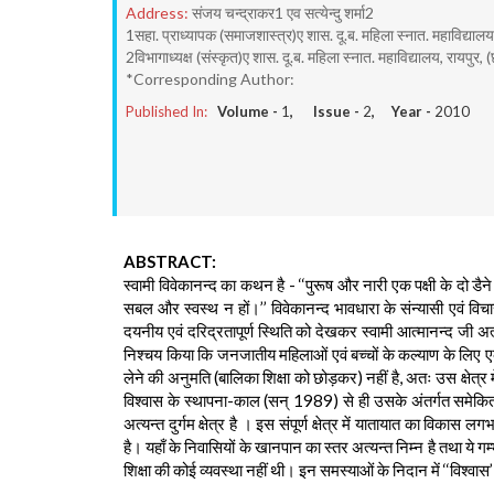
Address:
संजय चन्द्राकर1 एव सत्येन्दु शर्मा2
1सहा. प्राध्यापक (समाजशास्त्र)ए शास. दू.ब. महिला स्नात. महाविद्यालय,
2विभागाध्यक्ष (संस्कृत)ए शास. दू.ब. महिला स्नात. महाविद्यालय, रायपुर, (
*Corresponding Author:
Published In:
Volume -
1
, Issue -
2
, Year -
2010
ABSTRACT:
स्वामी विवेकानन्द का कथन है - ‘‘पुरूष और नारी एक पक्षी के दो 
सबल और स्वस्थ न हों।’’ विवेकानन्द भावधारा के संन्यासी एवं वि
दयनीय एवं दरिद्रतापूर्ण स्थिति को देखकर स्वामी आत्मानन्द जी अत्
निश्चय किया कि जनजातीय महिलाओं एवं बच्चों के कल्याण के लिए एक अ
लेने की अनुमति (बालिका शिक्षा को छोड़कर) नहीं है, अतः उस क्षेत्
विश्वास के स्थापना-काल (सन् 1989) से ही उसके अंतर्गत समेक
अत्यन्त दुर्गम क्षेत्र है । इस संपूर्ण क्षेत्र में यातायात का वि
है। यहाँ के निवासियों के खानपान का स्तर अत्यन्त निम्न है तथा ये गम्
शिक्षा की कोई व्यवस्था नहीं थी। इन समस्याओं के निदान में ‘‘विश्वास’