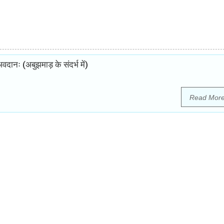
 अवदानः (अबुझमाड़ के संदर्भ में)
Read Mor