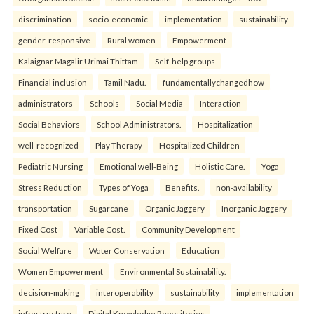
discrimination
socio-economic
implementation
sustainability
gender-responsive
Rural women
Empowerment
Kalaignar Magalir Urimai Thittam
Self-help groups
Financial inclusion
Tamil Nadu.
fundamentallychangedhow
administrators
Schools
Social Media
Interaction
Social Behaviors
School Administrators.
Hospitalization
well-recognized
Play Therapy
Hospitalized Children
Pediatric Nursing
Emotional well-Being
Holistic Care.
Yoga
Stress Reduction
Types of Yoga
Benefits.
non-availability
transportation
Sugarcane
Organic Jaggery
Inorganic Jaggery
Fixed Cost
Variable Cost.
Community Development
Social Welfare
Water Conservation
Education
Women Empowerment
Environmental Sustainability.
decision-making
interoperability
sustainability
implementation
infrastructure
Digital Knowledge Repositories