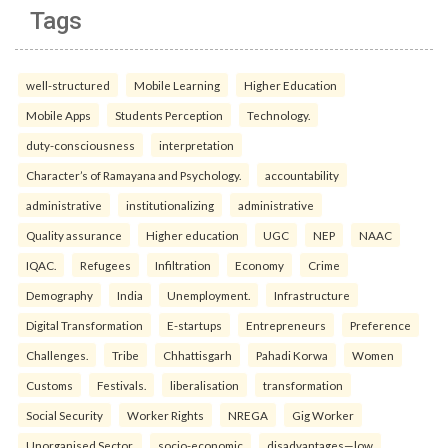
Tags
well-structured
Mobile Learning
Higher Education
Mobile Apps
Students Perception
Technology.
duty-consciousness
interpretation
Character’s of Ramayana and Psychology.
accountability
administrative
institutionalizing
administrative
Quality assurance
Higher education
UGC
NEP
NAAC
IQAC.
Refugees
Infiltration
Economy
Crime
Demography
India
Unemployment.
Infrastructure
Digital Transformation
E-startups
Entrepreneurs
Preference
Challenges.
Tribe
Chhattisgarh
Pahadi Korwa
Women
Customs
Festivals.
liberalisation
transformation
Social Security
Worker Rights
NREGA
Gig Worker
Unorganised Sector.
socio-economic
disadvantages—low