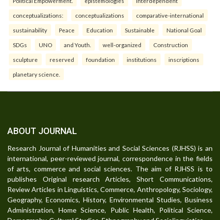
Political Empowerment.
epistemologies
interdependent
conceptualizations:
conceptualizations
comparative-international
sustainability
Peace
Education
Sustainable
National Goal
SDGs
UNO
and Youth.
well-organized
Construction
sculpture
reserved
foundation
institutions
inscriptions
planetary science.
ABOUT JOURNAL
Research Journal of Humanities and Social Sciences (RJHSS) is an
international, peer-reviewed journal, correspondence in the fields
of arts, commerce and social sciences. The aim of RJHSS is to
publishes Original research Articles, Short Communications,
Review Articles in Linguistics, Commerce, Anthropology, Sociology,
Geography, Economics, History, Environmental Studies, Business
Administration, Home Science, Public Health, Political Science,