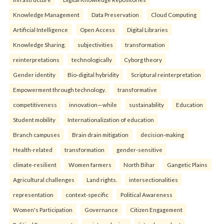
Knowledge Management
Data Preservation
Cloud Computing
Artificial Intelligence
Open Access
Digital Libraries
Knowledge Sharing.
subjectivities
transformation
reinterpreta⁠tions
tec⁠hnologically
Cyborg theory
Gender identity
Bio-digital hybridity
Scriptural reinterpretation
Empowerment through technology.
transformative
competitiveness
innovation—while
sustainability
Education
Student mobility
Internationalization of education
Branch campuses
Brain drain mitigation
decision-making
Health-related
transformation
gender-sensitive
climate-resilient
Women farmers
North Bihar
Gangetic Plains
Agricultural challenges
Land rights.
intersectionalities
representation
context-specific
Political Awareness
Women's Participation
Governance
Citizen Engagement