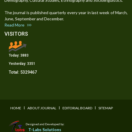
Demography, Cultural Studies, Ethnography and Sociolinguistics.
The journal is published quarterly every year in last week of March,
June, September and December.
Read More
VISITORS
Today:
3883
Yesterday:
3351
Total:
5329467
I
I
I
HOME
ABOUT JOURNAL
EDITORIAL BOARD
SITEMAP
Designed and Developed by:
T-Labs Solutions