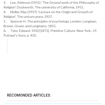
3. Lee, Atkinson (1951) “The Ground work of the Philosophy of
Religion” Duckworth, The university of California, 1951.
4. Muller, Max (1937) “Lecture on the Origin and Growth of
Religion” The unicorn press 1937.
5. Spencer H. The principles of psychology. London: Longman,
Brown, Green, and Longmans; 1855.
6. Tylor, Edward. 1920 [1871]. Primitive Culture. New York: J.P.
Putnam”s Sons, p. 410.
RECOMONDED ARTICLES: