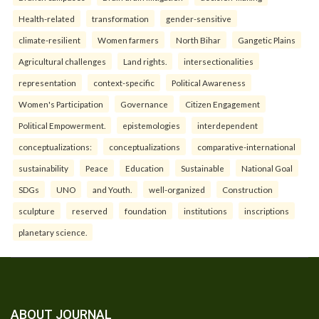
Health-related
transformation
gender-sensitive
climate-resilient
Women farmers
North Bihar
Gangetic Plains
Agricultural challenges
Land rights.
intersectionalities
representation
context-specific
Political Awareness
Women's Participation
Governance
Citizen Engagement
Political Empowerment.
epistemologies
interdependent
conceptualizations:
conceptualizations
comparative-international
sustainability
Peace
Education
Sustainable
National Goal
SDGs
UNO
and Youth.
well-organized
Construction
sculpture
reserved
foundation
institutions
inscriptions
planetary science.
ABOUT JOURNAL