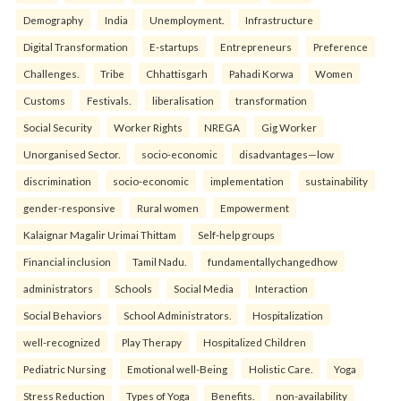
Demography
India
Unemployment.
Infrastructure
Digital Transformation
E-startups
Entrepreneurs
Preference
Challenges.
Tribe
Chhattisgarh
Pahadi Korwa
Women
Customs
Festivals.
liberalisation
transformation
Social Security
Worker Rights
NREGA
Gig Worker
Unorganised Sector.
socio-economic
disadvantages—low
discrimination
socio-economic
implementation
sustainability
gender-responsive
Rural women
Empowerment
Kalaignar Magalir Urimai Thittam
Self-help groups
Financial inclusion
Tamil Nadu.
fundamentallychangedhow
administrators
Schools
Social Media
Interaction
Social Behaviors
School Administrators.
Hospitalization
well-recognized
Play Therapy
Hospitalized Children
Pediatric Nursing
Emotional well-Being
Holistic Care.
Yoga
Stress Reduction
Types of Yoga
Benefits.
non-availability