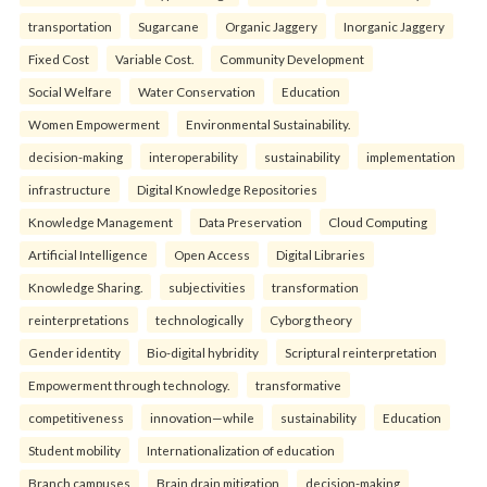
transportation
Sugarcane
Organic Jaggery
Inorganic Jaggery
Fixed Cost
Variable Cost.
Community Development
Social Welfare
Water Conservation
Education
Women Empowerment
Environmental Sustainability.
decision-making
interoperability
sustainability
implementation
infrastructure
Digital Knowledge Repositories
Knowledge Management
Data Preservation
Cloud Computing
Artificial Intelligence
Open Access
Digital Libraries
Knowledge Sharing.
subjectivities
transformation
reinterpreta⁠tions
tec⁠hnologically
Cyborg theory
Gender identity
Bio-digital hybridity
Scriptural reinterpretation
Empowerment through technology.
transformative
competitiveness
innovation—while
sustainability
Education
Student mobility
Internationalization of education
Branch campuses
Brain drain mitigation
decision-making