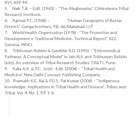
XVI, 639-44.
5. Naik T.B. – Edit. (1963) – "The Abujhmarias", Chhindwara Tribal
Research Institute.
6. Agrwal P.C. (1968) – “Human Geography of Bastar
District,” Ganga brothers, P.B. 66 Allahabad, U.P.
7. World Health Organisation (1978) - "The Promotion and
Development o Tradtional Medicine: Technical Report", 622,
Geneva, WHO.
8. Tribhuwan Robbin & Gambhir R.D. (1995) – "Ethnomedical
Pathway: A Conceptual Model" in Jain N.S. and Tribhuwan Robbin
(eds), An overview of Tribal Research Studies TR&TI, Pune.
9. Kalla A.K. & P.C. Joshi - Edit. (2004) – "Tribal Health and
Medicine", New Delhi Concept Publishing Company.
10. Pramukh K.E. Raj & P.D.S. Pal Kumar (2006) – ''Indigenous
knowledge: Implications in Tribal Health and Disease". Tribes and
Tribal, Vol. 4, No. 1, P.P. 1-6.