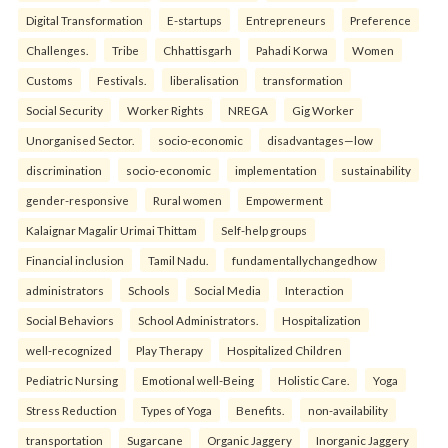
Digital Transformation
E-startups
Entrepreneurs
Preference
Challenges.
Tribe
Chhattisgarh
Pahadi Korwa
Women
Customs
Festivals.
liberalisation
transformation
Social Security
Worker Rights
NREGA
Gig Worker
Unorganised Sector.
socio-economic
disadvantages—low
discrimination
socio-economic
implementation
sustainability
gender-responsive
Rural women
Empowerment
Kalaignar Magalir Urimai Thittam
Self-help groups
Financial inclusion
Tamil Nadu.
fundamentallychangedhow
administrators
Schools
Social Media
Interaction
Social Behaviors
School Administrators.
Hospitalization
well-recognized
Play Therapy
Hospitalized Children
Pediatric Nursing
Emotional well-Being
Holistic Care.
Yoga
Stress Reduction
Types of Yoga
Benefits.
non-availability
transportation
Sugarcane
Organic Jaggery
Inorganic Jaggery