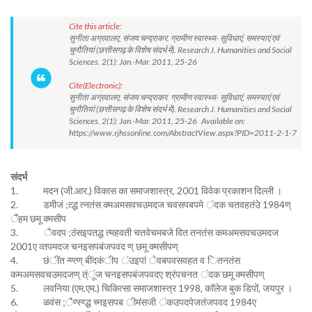
Cite this article:
सुनीता अग्रवालए, संजय चन्द्राकर. ग्रामीण स्वास्थ्य- सुविधाएं, समस्याएं एवं
चुनौतियां (छत्तीसगढ़ के विशेष संदर्भ में). Research J. Humanities and Social
Sciences. 2(1): Jan.-Mar. 2011, 25-26
Cite(Electronic):
सुनीता अग्रवालए, संजय चन्द्राकर. ग्रामीण स्वास्थ्य- सुविधाएं, समस्याएं एवं
चुनौतियां (छत्तीसगढ़ के विशेष संदर्भ में). Research J. Humanities and Social
Sciences. 2(1): Jan.-Mar. 2011, 25-26 Available on:
https://www.rjhssonline.com/AbstractView.aspx?PID=2011-2-1-7
संदर्भ
1. मदन (जी.आर.) विकास का समाजशास्त्र, 2001 विवेक प्रकाशन दिल्ली ।
2. डमीजं ;त्द्ध त्नतंस क्मअमसवचउमदज चवसपबपमे ंदक चतवहतंउे 1984ण्
ैंहम छमू क्मसीप
3. ैवदप ;ठंसइपतद्ध त्महवती चतवेचमबजे वित तनतंस कमअमसवचउमदज
2001ए व्तपमदज चनइसपबंजपवद ण् छमू क्मसीपण्
4. छंींत न्ण्त्ण् बींदकंीप ंउइपां ेवबपवसवहत व ितनतंस
कमअमसवचउमदजण् त्ंूंज चनइसपबंजपवदए श्रंपचनत ंदक छमू क्मसीपण्
5. लवनिया (एम.एम.) चिकित्सा समाजशास्त्र 1998, काॅलेज बुक डिपों, जयपुर ।
6. ळवंस ;ैण्स्ण्द्ध च्नइसपब ीमंसजी ंकउपदपेजतंजपवद 1984ए