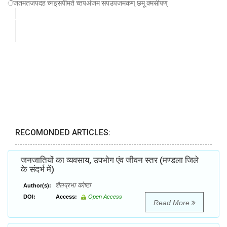
ैजतमतजपदह च्नइसपेीमते च्तपअंजम सपउपजमकण् छमू क्मसीपण्
RECOMONDED ARTICLES:
जनजातियों का व्यवसाय, उपभोग एंव जीवन स्तर (मण्डला जिले
के संदर्भ में)
शैलप्रभा कोष्टा
Author(s):
DOI:
Access:
Open Access
Read More