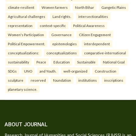
climate-resilient
Women farmers
North Bihar
Gangetic Plains
Agricultural challenges
Land rights.
intersectionalities
representation
context-specific
Political Awareness
Women's Participation
Governance
Citizen Engagement
Political Empowerment.
epistemologies
interdependent
conceptualizations:
conceptualizations
comparative-international
sustainability
Peace
Education
Sustainable
National Goal
SDGs
UNO
and Youth.
well-organized
Construction
sculpture
reserved
foundation
institutions
inscriptions
planetary science.
ABOUT JOURNAL
Research Journal of Humanities and Social Sciences (RJHSS) is an