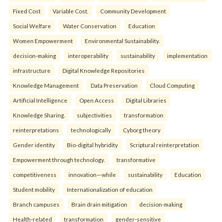
Fixed Cost
Variable Cost.
Community Development
Social Welfare
Water Conservation
Education
Women Empowerment
Environmental Sustainability.
decision-making
interoperability
sustainability
implementation
infrastructure
Digital Knowledge Repositories
Knowledge Management
Data Preservation
Cloud Computing
Artificial Intelligence
Open Access
Digital Libraries
Knowledge Sharing.
subjectivities
transformation
reinterpreta⁠tions
tec⁠hnologically
Cyborg theory
Gender identity
Bio-digital hybridity
Scriptural reinterpretation
Empowerment through technology.
transformative
competitiveness
innovation—while
sustainability
Education
Student mobility
Internationalization of education
Branch campuses
Brain drain mitigation
decision-making
Health-related
transformation
gender-sensitive