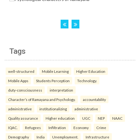
Tags
well-structured
Mobile Learning
Higher Education
Mobile Apps
Students Perception
Technology.
duty-consciousness
interpretation
Character’s of Ramayana and Psychology.
accountability
administrative
institutionalizing
administrative
Quality assurance
Higher education
UGC
NEP
NAAC
IQAC.
Refugees
Infiltration
Economy
Crime
Demography
India
Unemployment.
Infrastructure