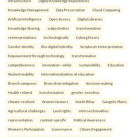
infrastructure
Digital Knowledge Repositories
Knowledge Management
Data Preservation
Cloud Computing
Artificial Intelligence
Open Access
Digital Libraries
Knowledge Sharing.
subjectivities
transformation
reinterpreta⁠tions
tec⁠hnologically
Cyborg theory
Gender identity
Bio-digital hybridity
Scriptural reinterpretation
Empowerment through technology.
transformative
competitiveness
innovation—while
sustainability
Education
Student mobility
Internationalization of education
Branch campuses
Brain drain mitigation
decision-making
Health-related
transformation
gender-sensitive
climate-resilient
Women farmers
North Bihar
Gangetic Plains
Agricultural challenges
Land rights.
intersectionalities
representation
context-specific
Political Awareness
Women's Participation
Governance
Citizen Engagement