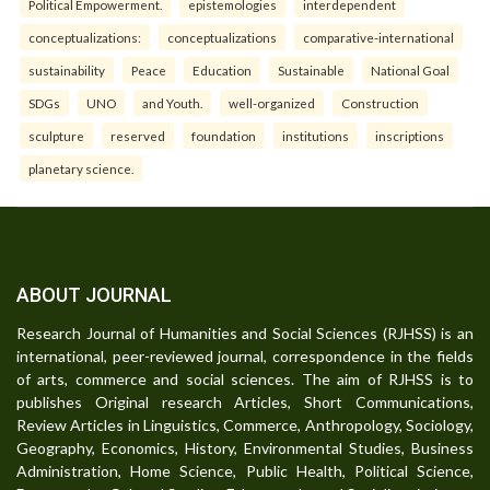
Political Empowerment.
epistemologies
interdependent
conceptualizations:
conceptualizations
comparative-international
sustainability
Peace
Education
Sustainable
National Goal
SDGs
UNO
and Youth.
well-organized
Construction
sculpture
reserved
foundation
institutions
inscriptions
planetary science.
ABOUT JOURNAL
Research Journal of Humanities and Social Sciences (RJHSS) is an
international, peer-reviewed journal, correspondence in the fields
of arts, commerce and social sciences. The aim of RJHSS is to
publishes Original research Articles, Short Communications,
Review Articles in Linguistics, Commerce, Anthropology, Sociology,
Geography, Economics, History, Environmental Studies, Business
Administration, Home Science, Public Health, Political Science,