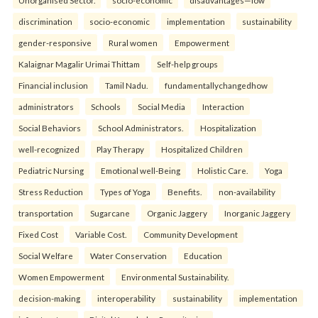
Unorganised Sector.
socio-economic
disadvantages—low
discrimination
socio-economic
implementation
sustainability
gender-responsive
Rural women
Empowerment
Kalaignar Magalir Urimai Thittam
Self-help groups
Financial inclusion
Tamil Nadu.
fundamentallychangedhow
administrators
Schools
Social Media
Interaction
Social Behaviors
School Administrators.
Hospitalization
well-recognized
Play Therapy
Hospitalized Children
Pediatric Nursing
Emotional well-Being
Holistic Care.
Yoga
Stress Reduction
Types of Yoga
Benefits.
non-availability
transportation
Sugarcane
Organic Jaggery
Inorganic Jaggery
Fixed Cost
Variable Cost.
Community Development
Social Welfare
Water Conservation
Education
Women Empowerment
Environmental Sustainability.
decision-making
interoperability
sustainability
implementation