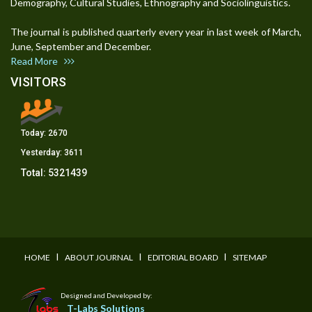
Demography, Cultural Studies, Ethnography and Sociolinguistics.
The journal is published quarterly every year in last week of March,
June, September and December.
Read More
VISITORS
Today:
2670
Yesterday:
3611
Total:
5321439
I
I
I
HOME
ABOUT JOURNAL
EDITORIAL BOARD
SITEMAP
Designed and Developed by:
T-Labs Solutions