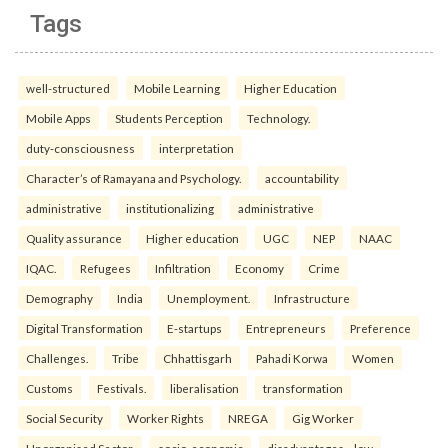
Tags
well-structured
Mobile Learning
Higher Education
Mobile Apps
Students Perception
Technology.
duty-consciousness
interpretation
Character’s of Ramayana and Psychology.
accountability
administrative
institutionalizing
administrative
Quality assurance
Higher education
UGC
NEP
NAAC
IQAC.
Refugees
Infiltration
Economy
Crime
Demography
India
Unemployment.
Infrastructure
Digital Transformation
E-startups
Entrepreneurs
Preference
Challenges.
Tribe
Chhattisgarh
Pahadi Korwa
Women
Customs
Festivals.
liberalisation
transformation
Social Security
Worker Rights
NREGA
Gig Worker