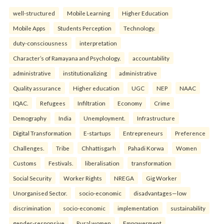
well-structured
Mobile Learning
Higher Education
Mobile Apps
Students Perception
Technology.
duty-consciousness
interpretation
Character’s of Ramayana and Psychology.
accountability
administrative
institutionalizing
administrative
Quality assurance
Higher education
UGC
NEP
NAAC
IQAC.
Refugees
Infiltration
Economy
Crime
Demography
India
Unemployment.
Infrastructure
Digital Transformation
E-startups
Entrepreneurs
Preference
Challenges.
Tribe
Chhattisgarh
Pahadi Korwa
Women
Customs
Festivals.
liberalisation
transformation
Social Security
Worker Rights
NREGA
Gig Worker
Unorganised Sector.
socio-economic
disadvantages—low
discrimination
socio-economic
implementation
sustainability
gender-responsive
Rural women
Empowerment