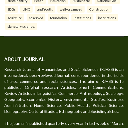
sustainability
Peace
Education
Sustainable
National Goal
SDGs
UNO
and Youth.
well-organized
Construction
sculpture
reserved
foundation
institutions
inscriptions
planetary science.
ABOUT JOURNAL
Research Journal of Humanities and Social Sciences (RJHSS) is an
international, peer-reviewed journal, correspondence in the fields
of arts, commerce and social sciences. The aim of RJHSS is to
publishes Original research Articles, Short Communications,
Review Articles in Linguistics, Commerce, Anthropology, Sociology,
Geography, Economics, History, Environmental Studies, Business
Administration, Home Science, Public Health, Political Science,
Demography, Cultural Studies, Ethnography and Sociolinguistics.
The journal is published quarterly every year in last week of March,