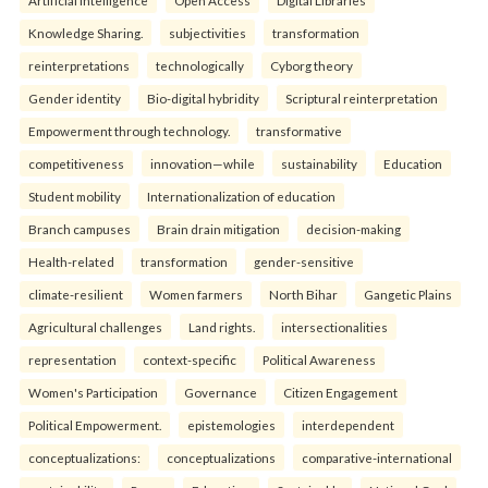
Artificial Intelligence
Open Access
Digital Libraries
Knowledge Sharing.
subjectivities
transformation
reinterpreta⁠tions
tec⁠hnologically
Cyborg theory
Gender identity
Bio-digital hybridity
Scriptural reinterpretation
Empowerment through technology.
transformative
competitiveness
innovation—while
sustainability
Education
Student mobility
Internationalization of education
Branch campuses
Brain drain mitigation
decision-making
Health-related
transformation
gender-sensitive
climate-resilient
Women farmers
North Bihar
Gangetic Plains
Agricultural challenges
Land rights.
intersectionalities
representation
context-specific
Political Awareness
Women's Participation
Governance
Citizen Engagement
Political Empowerment.
epistemologies
interdependent
conceptualizations:
conceptualizations
comparative-international