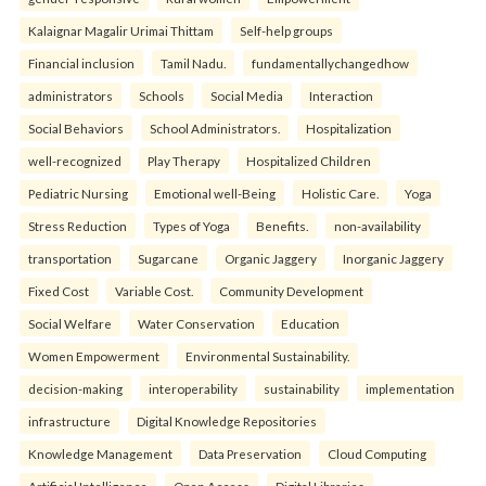
Kalaignar Magalir Urimai Thittam
Self-help groups
Financial inclusion
Tamil Nadu.
fundamentallychangedhow
administrators
Schools
Social Media
Interaction
Social Behaviors
School Administrators.
Hospitalization
well-recognized
Play Therapy
Hospitalized Children
Pediatric Nursing
Emotional well-Being
Holistic Care.
Yoga
Stress Reduction
Types of Yoga
Benefits.
non-availability
transportation
Sugarcane
Organic Jaggery
Inorganic Jaggery
Fixed Cost
Variable Cost.
Community Development
Social Welfare
Water Conservation
Education
Women Empowerment
Environmental Sustainability.
decision-making
interoperability
sustainability
implementation
infrastructure
Digital Knowledge Repositories
Knowledge Management
Data Preservation
Cloud Computing