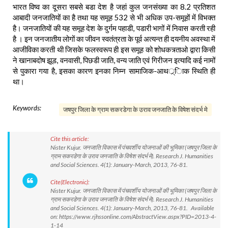
भारत विष्व का दूसरा सबसे बडा देश है जहां कुल जनसंख्या का 8.2 प्रतिशत
आबादी जनजातियों का है तथा यह समूह 532 से भी अधिक उप-समूहों में विभक्त
है। जनजातियों की यह समूह देश के दुर्गम पहाडी, पडारी भागों में निवास करती रही
है । इन जनजातीय लोगों का जीवन स्वतंत्रता के पूर्व अत्यन्त ही दयनीय अवस्था में
आजीविका करती थी जिसके फलस्वरूप ही इस समूह को शोधकत्र्ताओ द्वारा किसी
ने खानाबदोष झूड, वनवासी, पिछडी जाति, वन्य जाति एवं गिरीजन इत्यादि कई नामों
से पुकारा गया है, इसका कारण इनका निम्न सामाजिक-आथर््िाक स्थिति ही
था।
Keywords:
जषपुर जिला के ग्राम सकरडेगा के उराव जनजाति के विषेश संदर्भ मे
Cite this article:
Nister Kujur. जनजाति विकास में पंचवर्शीय योजनाओं की भूमिका (जषपुर जिला के
ग्राम सकरडेगा के उराव जनजाति के विषेश संदर्भ मे). Research J. Humanities
and Social Sciences. 4(1): January-March, 2013, 76-81.
Cite(Electronic):
Nister Kujur. जनजाति विकास में पंचवर्शीय योजनाओं की भूमिका (जषपुर जिला के
ग्राम सकरडेगा के उराव जनजाति के विषेश संदर्भ मे). Research J. Humanities
and Social Sciences. 4(1): January-March, 2013, 76-81. Available
on: https://www.rjhssonline.com/AbstractView.aspx?PID=2013-4-
1-14