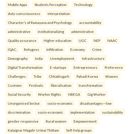
Mobile Apps
Students Perception
Technology.
duty-consciousness
interpretation
Character’s of Ramayana and Psychology.
accountability
administrative
institutionalizing
administrative
Quality assurance
Higher education
UGC
NEP
NAAC
IQAC.
Refugees
Infiltration
Economy
Crime
Demography
India
Unemployment.
Infrastructure
Digital Transformation
E-startups
Entrepreneurs
Preference
Challenges.
Tribe
Chhattisgarh
Pahadi Korwa
Women
Customs
Festivals.
liberalisation
transformation
Social Security
Worker Rights
NREGA
Gig Worker
Unorganised Sector.
socio-economic
disadvantages—low
discrimination
socio-economic
implementation
sustainability
gender-responsive
Rural women
Empowerment
Kalaignar Magalir Urimai Thittam
Self-help groups