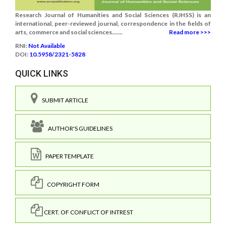
Research Journal of Humanities and Social Sciences (RJHSS) is an
international, peer-reviewed journal, correspondence in the fields of
arts, commerce and social sciences.......
Read more >>>
RNI:
Not Available
DOI:
10.5958/2321-5828
QUICK LINKS
SUBMIT ARTICLE
AUTHOR'S GUIDELINES
PAPER TEMPLATE
COPYRIGHT FORM
CERT. OF CONFLICT OF INTREST