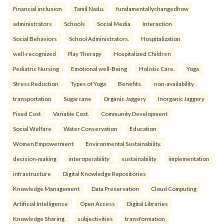
Financial inclusion
Tamil Nadu.
fundamentallychangedhow
administrators
Schools
Social Media
Interaction
Social Behaviors
School Administrators.
Hospitalization
well-recognized
Play Therapy
Hospitalized Children
Pediatric Nursing
Emotional well-Being
Holistic Care.
Yoga
Stress Reduction
Types of Yoga
Benefits.
non-availability
transportation
Sugarcane
Organic Jaggery
Inorganic Jaggery
Fixed Cost
Variable Cost.
Community Development
Social Welfare
Water Conservation
Education
Women Empowerment
Environmental Sustainability.
decision-making
interoperability
sustainability
implementation
infrastructure
Digital Knowledge Repositories
Knowledge Management
Data Preservation
Cloud Computing
Artificial Intelligence
Open Access
Digital Libraries
Knowledge Sharing.
subjectivities
transformation