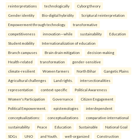
reinterpreta⁠tions
tec⁠hnologically
Cyborg theory
Gender identity
Bio-digital hybridity
Scriptural reinterpretation
Empowerment through technology.
transformative
competitiveness
innovation—while
sustainability
Education
Student mobility
Internationalization of education
Branch campuses
Brain drain mitigation
decision-making
Health-related
transformation
gender-sensitive
climate-resilient
Women farmers
North Bihar
Gangetic Plains
Agricultural challenges
Land rights.
intersectionalities
representation
context-specific
Political Awareness
Women's Participation
Governance
Citizen Engagement
Political Empowerment.
epistemologies
interdependent
conceptualizations:
conceptualizations
comparative-international
sustainability
Peace
Education
Sustainable
National Goal
SDGs
UNO
and Youth.
well-organized
Construction